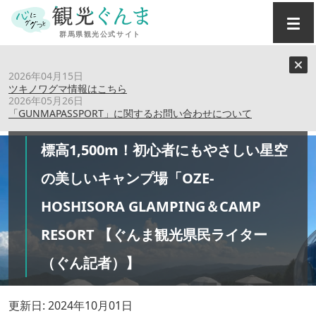
トップ
›
特集記事
›
2026年04月15日
標高1,500m！初心者にもやさしい星空の美しいキャンプ場
ツキノワグマ情報はこちら
「OZE-HOSHISORA GLAMPING＆CAMP RESORT 【ぐんま
2026年05月26日
「GUNMAPASSPORT」に関するお問い合わせについて
観光県民ライター（ぐん記者）】
標高1,500m！初心者にもやさしい星空
の美しいキャンプ場「OZE-
HOSHISORA GLAMPING＆CAMP
RESORT 【ぐんま観光県民ライター
（ぐん記者）】
更新日: 2024年10月01日