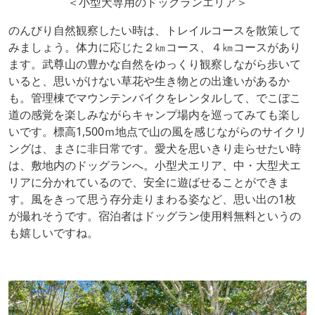
＜小型犬専用のドッグランエリア＞
のんびり自然観察したい時は、トレイルコースを散策して
みましょう。体力に応じた２㎞コース、４㎞コースがあり
ます。武尊山の豊かな自然をゆっくり観察しながら歩いて
いると、思いがけない草花や生き物との出逢いがあるか
も。管理棟でマウンテンバイクをレンタルして、でこぼこ
道の感覚を楽しみながらキャンプ場内を巡ってみても楽し
いです。標高1,500ｍ地点で山の風を感じながらのサイクリ
ングは、まさに非日常です。愛犬を思いきり走らせたい時
は、敷地内のドッグランへ。小型犬エリア、中・大型犬エ
リアに分かれているので、安全に遊ばせることができま
す。風をきって思う存分走りまわる姿など、思い出の1枚
が撮れそうです。宿泊者はドッグラン使用料無料というの
も嬉しいですね。